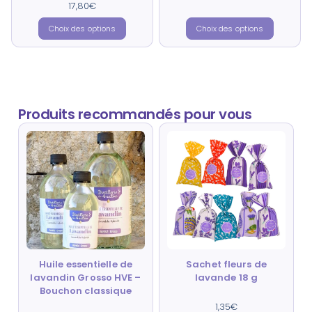
sur 5
17,80
Note
€
5.00
sur 5
Choix des options
Choix des options
Produits recommandés pour vous
Huile essentielle de
Sachet fleurs de
lavandin Grosso HVE –
lavande 18 g
Bouchon classique
1,35
Note
€
4.88