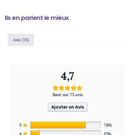
Ils en parlent le mieux
Avis (73)
73 avis pour
Bâtonnets d’encens à la lavande fine x30
4,7
Basé sur 73 avis
Ajouter un Avis
5
78%
4
13%