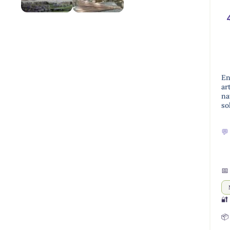
En
ar
na
so

📅

