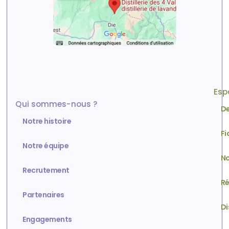
Esp
Qui sommes-nous ?
De
Notre histoire
Fi
Notre équipe
No
Recrutement
Ré
Partenaires
Di
Engagements