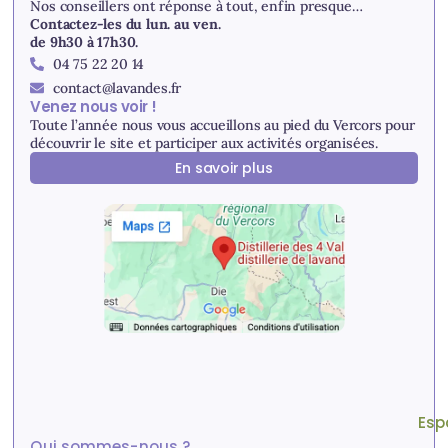
Nos conseillers ont réponse à tout, enfin presque…
Contactez-les du lun. au ven.
de 9h30 à 17h30.
04 75 22 20 14
contact@lavandes.fr
Venez nous voir !
Toute l’année nous vous accueillons au pied du Vercors pour
découvrir le site et participer aux activités organisées.
En savoir plus
Esp
Qui sommes-nous ?