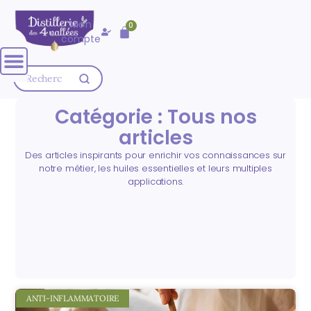
🚚 Livraison OFFERTE dès
80,00
€
Mon
0
d'achat
compte
Catégorie : Tous nos
articles
Des articles inspirants pour enrichir vos connaissances sur
notre métier, les huiles essentielles et leurs multiples
applications.
ANTI-INFLAMMATOIRE