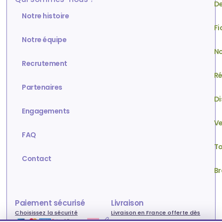
De
Notre histoire
Fi
Notre équipe
No
Recrutement
Ré
Partenaires
Di
Engagements
Ve
FAQ
To
Contact
Br
Paiement sécurisé
Livraison
Choisissez la sécurité
Livraison en France offerte dès
80€ !