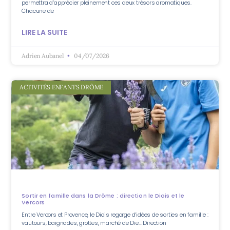
permettra d’apprécier pleinement ces deux trésors aromatiques.
Chacune de
LIRE LA SUITE
Adrien Aubanel
04/07/2026
ACTIVITÉS ENFANTS DRÔME
Sortir en famille dans la Drôme : direction le Diois et le
Vercors
Entre Vercors et Provence, le Diois regorge d’idées de sorties en famille :
vautours, baignades, grottes, marché de Die… Direction