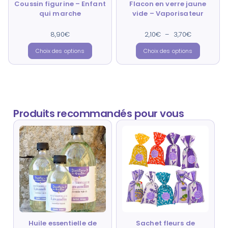
Coussin figurine – Enfant
Flacon en verre jaune
qui marche
vide – Vaporisateur
8,90
Note
€
2,10
€
Note
–
3,70
€
5.00
5.00
sur 5
sur 5
Choix des options
Choix des options
Produits recommandés pour vous
Huile essentielle de
Sachet fleurs de