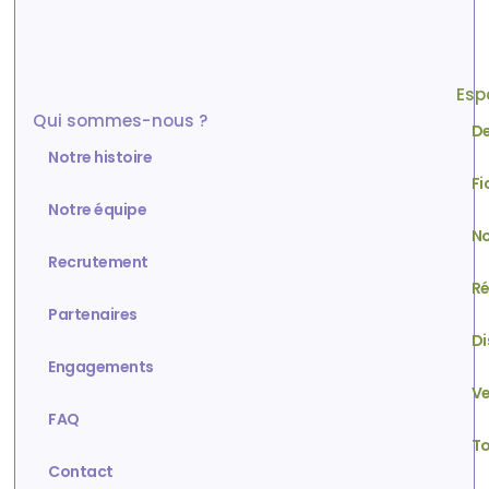
Esp
Qui sommes-nous ?
De
Notre histoire
Fi
Notre équipe
No
Recrutement
Ré
Partenaires
Di
Engagements
Ve
FAQ
To
Contact