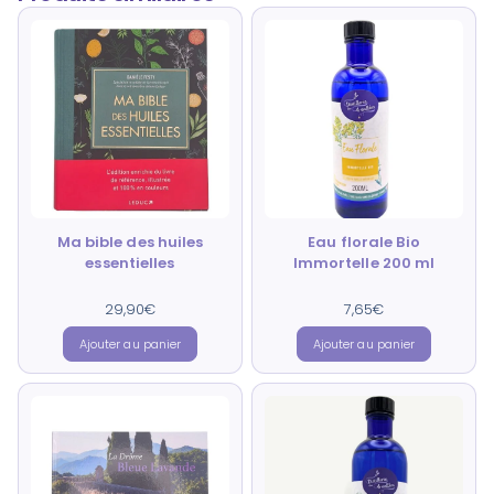
Ma bible des huiles
Eau florale Bio
essentielles
Immortelle 200 ml
29,90
Note
€
7,65
Note
€
5.00
4.67
sur 5
sur 5
Ajouter au panier
Ajouter au panier