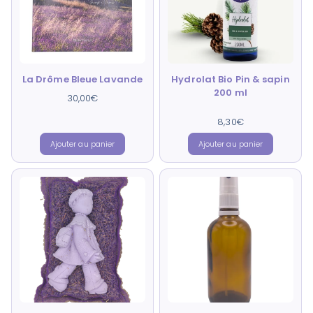
La Drôme Bleue Lavande
Hydrolat Bio Pin & sapin
200 ml
30,00
€
8,30
Note
€
5.00
sur 5
Ajouter au panier
Ajouter au panier