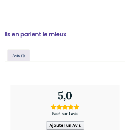
Ils en parlent le mieux
Avis (1)
1 avis pour
Le grand guide des huiles essentielles,
hydrolats & huiles végétales De Boeck
5,0
Basé sur 1 avis
Ajouter un Avis