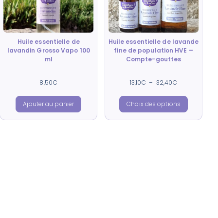
Huile essentielle de
Huile essentielle de lavande
lavandin Grosso Vapo 100
fine de population HVE –
ml
Compte-gouttes
Note
Note
8,50
€
13,10
€
–
32,40
€
4.90
4.91
sur 5
sur 5
Ajouter au panier
Choix des options