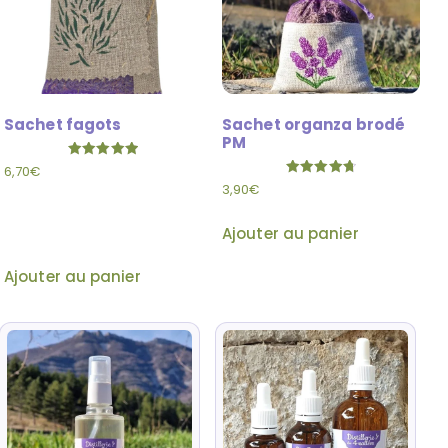
Sachet fagots
Sachet organza brodé
PM
Note
6,70
€
5.00
Note
3,90
€
sur 5
4.79
sur 5
Ajouter au panier
Ajouter au panier