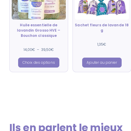
Huile essentielle de
Sachet fleurs de lavande 18
lavandin Grosso HVE –
g
Bouchon classique
Note
1,35
€
4.88
Note
14,00
€
–
39,50
€
sur 5
4.91
sur 5
Choix des options
Ajouter au panier
Ils en parlent le mieux