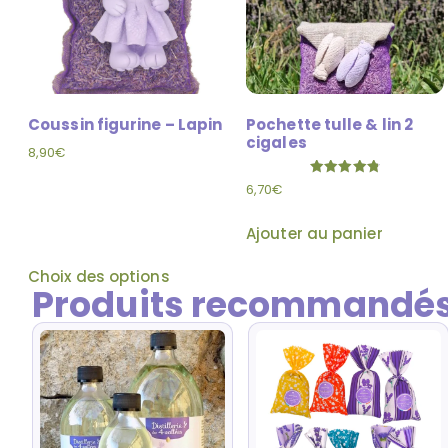
Coussin figurine – Lapin
Pochette tulle & lin 2
cigales
8,90
€
Note
6,70
€
4.90
sur 5
Ajouter au panier
Choix des options
Produits recommandés