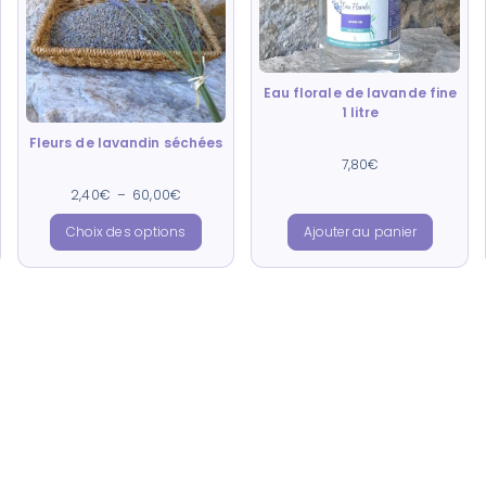
Eau florale de lavande fine
1 litre
Fleurs de lavandin séchées
Note
7,80
€
4.85
sur 5
Note
2,40
€
–
60,00
€
4.95
sur 5
Choix des options
Ajouter au panier