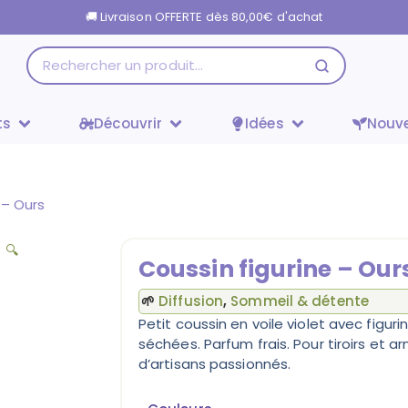
🚚 Livraison OFFERTE dès
80,00
€
d'achat
ts
Découvrir
Idées
Nouv
 – Ours
🔍
Coussin figurine – Our
🌱
Diffusion
,
Sommeil & détente
Petit coussin en voile violet avec figuri
séchées. Parfum frais. Pour tiroirs et a
d’artisans passionnés.