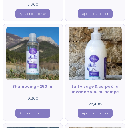
4.82
sur 5
5,60
Note
€
4.69
sur 5
Ajouter au panier
Ajouter au panier
Shampoing • 250 ml
Lait visage & corps à la
lavande 500 ml pompe
9,20
Note
€
4.84
sur 5
26,40
Note
€
4.96
sur 5
Ajouter au panier
Ajouter au panier