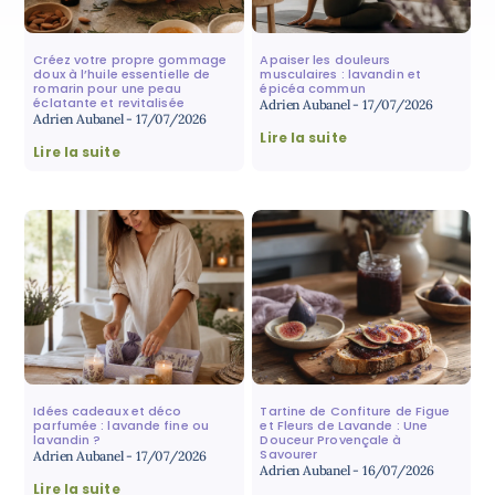
Créez votre propre gommage
Apaiser les douleurs
doux à l’huile essentielle de
musculaires : lavandin et
romarin pour une peau
épicéa commun
éclatante et revitalisée
Adrien Aubanel
17/07/2026
Adrien Aubanel
17/07/2026
Lire la suite
Lire la suite
Idées cadeaux et déco
Tartine de Confiture de Figue
parfumée : lavande fine ou
et Fleurs de Lavande : Une
lavandin ?
Douceur Provençale à
Savourer
Adrien Aubanel
17/07/2026
Adrien Aubanel
16/07/2026
Lire la suite