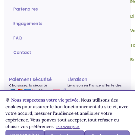
Ré
Partenaires
Di
Engagements
Ve
FAQ
To
Contact
Br
Paiement sécurisé
Livraison
Choisissez la sécurité
Livraison en France offerte dès
80€ !
🍪
Nous respectons votre vie privée.
Nous utilisons des
cookies pour assurer le bon fonctionnement du site et, avec
votre accord, mesurer l'audience et améliorer votre
Conditions générales de vente
Livraison & paiement
expérience. Vous pouvez tout accepter, tout refuser ou
Charte des données personnelles
Utilisation des cookies
choisir vos préférences.
En savoir plus