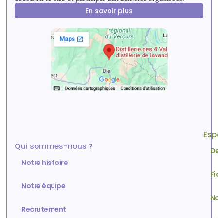
En savoir plus
Esp
Qui sommes-nous ?
De
Notre histoire
Fi
Notre équipe
No
Recrutement