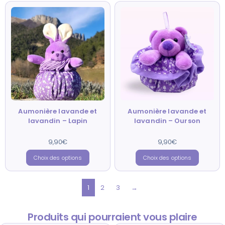
Aumonière lavande et
Aumonière lavande et
lavandin – Lapin
lavandin – Ourson
9,90
Note
€
9,90
Note
€
4.67
5.00
sur 5
sur 5
Choix des options
Choix des options
1
2
3
→
Produits qui pourraient vous plaire