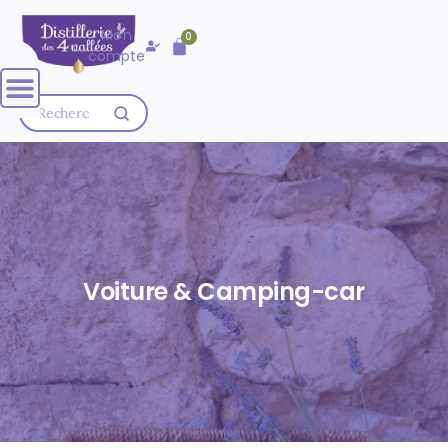
🚚 Livraison OFFERTE dès
80,00
€
Mon
0
d'achat
compte
Voiture & Camping-car