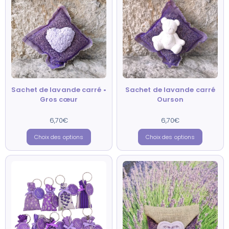
Sachet de lavande carré •
Sachet de lavande carré
Gros cœur
Ourson
6,70
Note
€
6,70
Note
€
5.00
5.00
sur 5
sur 5
Choix des options
Choix des options