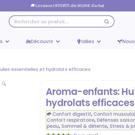
🚚 Livraison OFFERTE dès
80,00
€
d'achat
ts
Découvrir
Idées
Nouv
iles essentielles et hydrolats efficaces
🔍
Aroma-enfants: Huil
hydrolats efficaces
🌱
Confort digestif
,
Confort musculair
Confort respiratoire
,
Défenses saiso
peau
,
Sommeil & détente
,
Stress & p