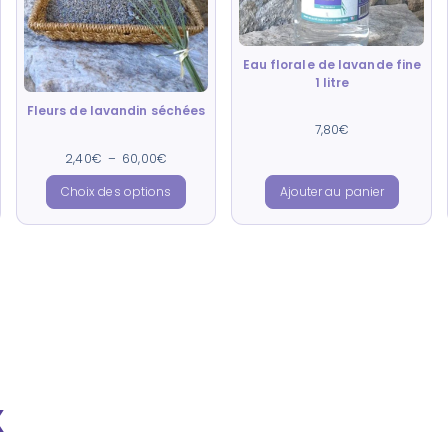
Eau florale de lavande fine
1 litre
Fleurs de lavandin séchées
Note
7,80
€
4.85
sur 5
Note
2,40
€
–
60,00
€
4.95
sur 5
Choix des options
Ajouter au panier
x