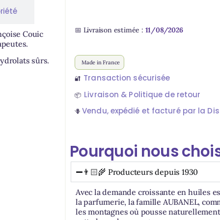
riété
📅 Livraison estimée :
11/08/2026
nçoise Couic
apeutes.
ydrolats sûrs.
Made in France
Transaction sécurisée
🔐
Livraison & Politique de retour
📦
Vendu, expédié et facturé par la Dist
🪻
Pourquoi nous chois
👨🏻‍🌾 Producteurs depuis 1930
Avec la demande croissante en huiles es
la parfumerie, la famille AUBANEL, comm
les montagnes où pousse naturellement l