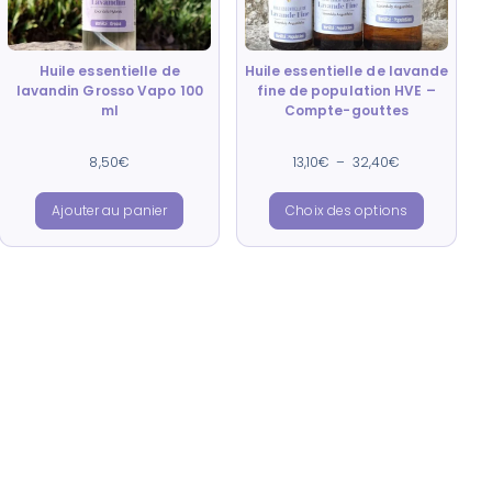
Huile essentielle de
Huile essentielle de lavande
lavandin Grosso Vapo 100
fine de population HVE –
ml
Compte-gouttes
Note
Note
8,50
€
13,10
€
–
32,40
€
4.90
4.91
sur 5
sur 5
Ajouter au panier
Choix des options