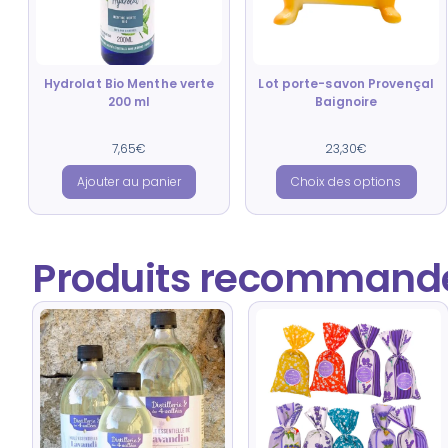
Hydrolat Bio Menthe verte
Lot porte-savon Provençal
200 ml
Baignoire
Note
Note
7,65
€
23,30
€
5.00
5.00
sur 5
sur 5
Ajouter au panier
Choix des options
Produits recommandé