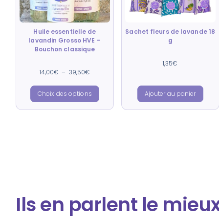
Huile essentielle de
Sachet fleurs de lavande 18
lavandin Grosso HVE –
g
Bouchon classique
Note
1,35
€
4.88
Note
14,00
€
–
39,50
€
sur 5
4.91
sur 5
Choix des options
Ajouter au panier
Ils en parlent le mieu