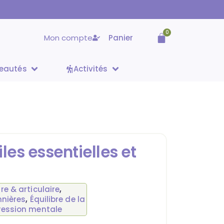
0
Mon compte
Panier
eautés
Activités
es essentielles et
e & articulaire
,
nnières
,
Équilibre de la
ression mentale