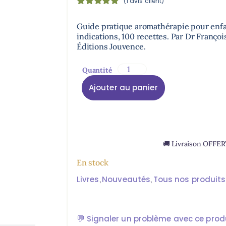
(
1
avis client)
Noté
1
5.00
sur 5
Guide pratique aromathérapie pour enfan
basé sur
indications, 100 recettes. Par Dr Franço
notation
client
Éditions Jouvence.
Ajouter au panier
🚚 Livraison OFFE
En stock
Livres
Nouveautés
Tous nos produits
,
,
💬
Signaler un problème avec ce prod