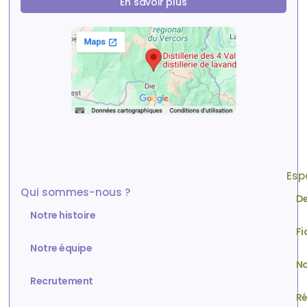
En savoir plus
Esp
Qui sommes-nous ?
De
Notre histoire
Fi
Notre équipe
No
Recrutement
Ré