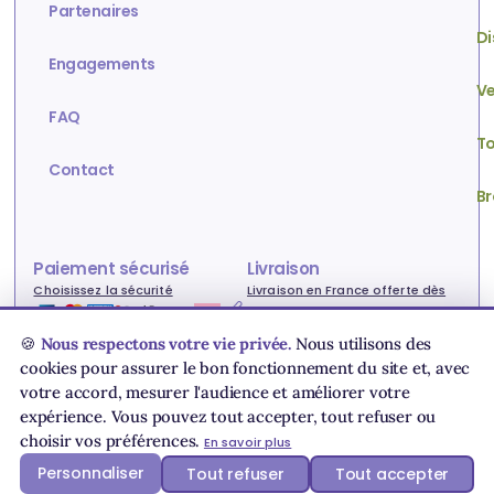
Partenaires
Di
Engagements
Ve
FAQ
To
Contact
Br
Paiement sécurisé
Livraison
Choisissez la sécurité
Livraison en France offerte dès
80€ !
🍪
Nous respectons votre vie privée.
Nous utilisons des
cookies pour assurer le bon fonctionnement du site et, avec
votre accord, mesurer l'audience et améliorer votre
Conditions générales de vente
Livraison & paiement
expérience. Vous pouvez tout accepter, tout refuser ou
Charte des données personnelles
Utilisation des cookies
choisir vos préférences.
En savoir plus
Personnaliser
Tout refuser
Tout accepter
Mentions légales
Plan de site