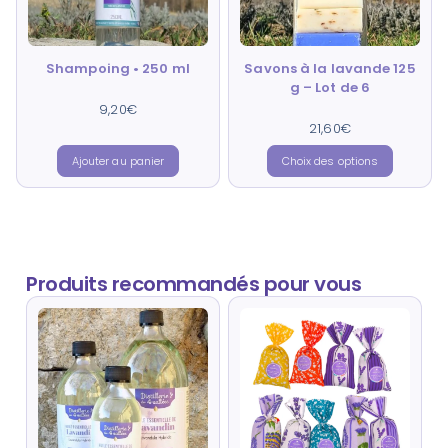
Shampoing • 250 ml
Savons à la lavande 125
g – Lot de 6
9,20
Note
€
4.84
sur 5
21,60
Note
€
4.86
sur 5
Ajouter au panier
Choix des options
Produits recommandés pour vous