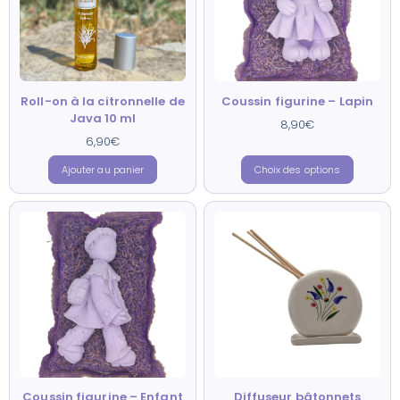
Roll-on à la citronnelle de
Coussin figurine – Lapin
Java 10 ml
8,90
€
6,90
€
Ajouter au panier
Choix des options
Coussin figurine – Enfant
Diffuseur bâtonnets