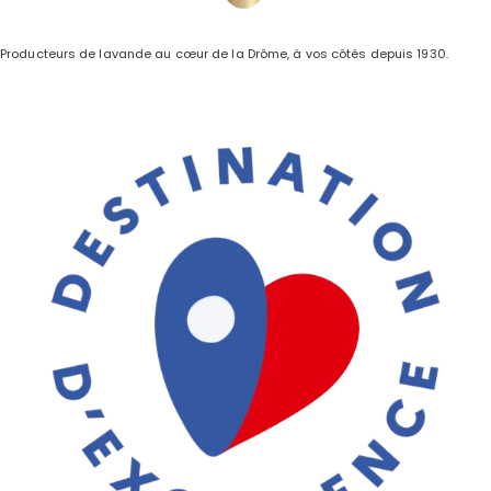
Producteurs de lavande au cœur de la Drôme, à vos côtés depuis 1930.