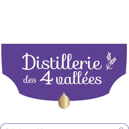
🚚 Livraison OFFERTE dès
80,00
€
d'achat