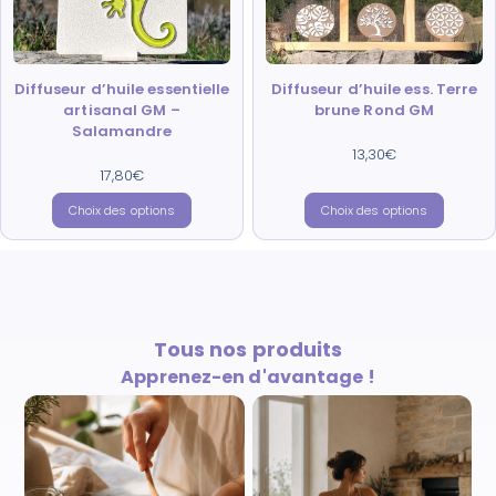
Diffuseur d’huile essentielle
Diffuseur d’huile ess. Terre
artisanal GM –
brune Rond GM
Salamandre
13,30
€
Note
4.67
17,80
€
sur 5
Note
5.00
sur 5
Choix des options
Choix des options
Tous nos produits
Apprenez-en d'avantage !