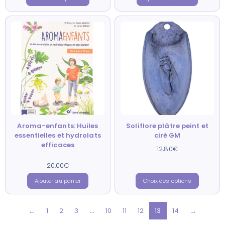
Aroma-enfants: Huiles
Soliflore plâtre peint et
essentielles et hydrolats
ciré GM
efficaces
12,80
€
20,00
€
Note
5.00
sur 5
Ajouter au panier
Choix des options
←
1
2
3
…
10
11
12
13
14
→