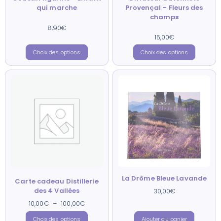
qui marche
Provençal – Fleurs des
champs
8,90
€
Note
5.00
sur 5
15,00
€
Note
3.00
sur 5
Choix des options
Choix des options
La Drôme Bleue Lavande
Carte cadeau Distillerie
des 4 Vallées
30,00
€
10,00
€
–
100,00
€
Choix des options
Ajouter au panier