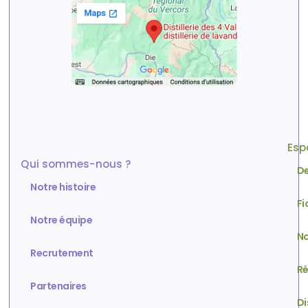
Esp
Qui sommes-nous ?
De
Notre histoire
Fi
Notre équipe
No
Recrutement
Ré
Partenaires
Di