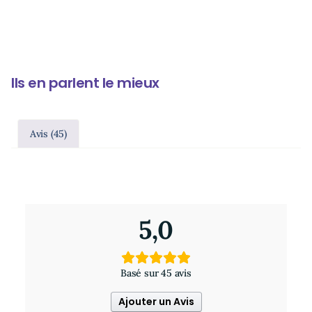
Ils en parlent le mieux
Avis (45)
45 avis pour
Huile essentielle de lavande fine de
population HVE – Roll-on
5,0
Basé sur 45 avis
Ajouter un Avis