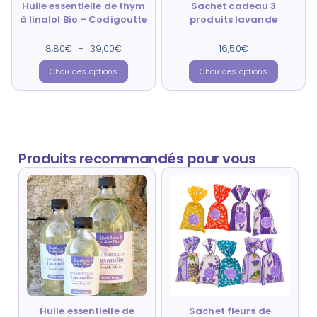
Huile essentielle de thym
Sachet cadeau 3
à linalol Bio – Codigoutte
produits lavande
8,80
€
–
Note
39,00
€
16,50
Note
€
5.00
4.85
sur 5
sur 5
Choix des options
Choix des options
Produits recommandés pour vous
Huile essentielle de
Sachet fleurs de