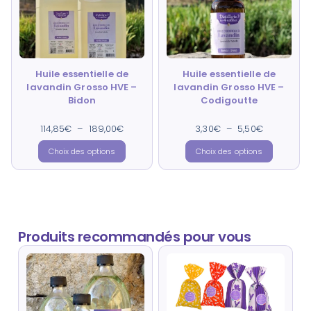
Huile essentielle de
Huile essentielle de
lavandin Grosso HVE –
lavandin Grosso HVE –
Bidon
Codigoutte
114,85
€
–
Note
189,00
€
3,30
€
Note
–
5,50
€
4.89
4.89
sur 5
sur 5
Choix des options
Choix des options
Produits recommandés pour vous