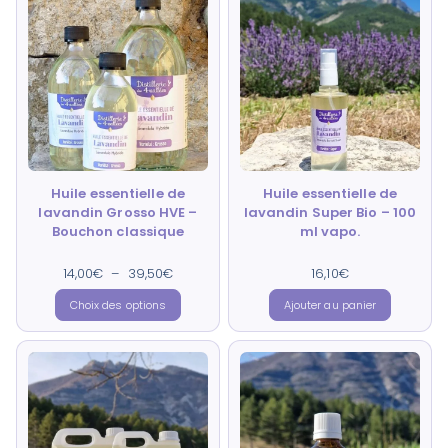
Huile essentielle de
Huile essentielle de
lavandin Grosso HVE –
lavandin Super Bio – 100
Bouchon classique
ml vapo.
14,00
€
–
Note
39,50
€
16,10
Note
€
4.91
4.91
sur 5
sur 5
Choix des options
Ajouter au panier