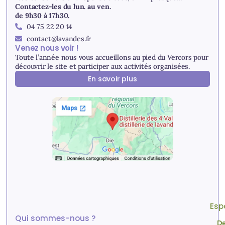
Contactez-les du lun. au ven.
de 9h30 à 17h30.
04 75 22 20 14
contact@lavandes.fr
Venez nous voir !
Toute l’année nous vous accueillons au pied du Vercors pour
découvrir le site et participer aux activités organisées.
En savoir plus
Esp
Qui sommes-nous ?
De