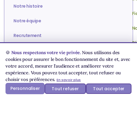
Notre histoire
Fi
Notre équipe
No
Recrutement
Ré
Partenaires
🍪
Nous respectons votre vie privée.
Nous utilisons des
Di
cookies pour assurer le bon fonctionnement du site et, avec
Engagements
votre accord, mesurer l'audience et améliorer votre
Ve
expérience. Vous pouvez tout accepter, tout refuser ou
choisir vos préférences.
FAQ
En savoir plus
To
Personnaliser
Tout refuser
Tout accepter
Contact
Br
Paiement sécurisé
Livraison
Choisissez la sécurité
Livraison en France offerte dès
80€ !