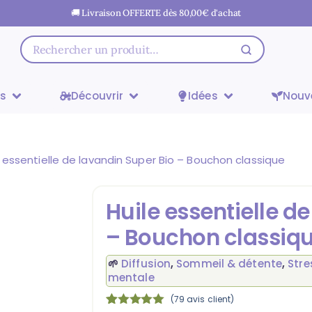
🚚 Livraison OFFERTE dès
80,00
€
d'achat
ts
Découvrir
Idées
Nouv
e essentielle de lavandin Super Bio – Bouchon classique
Huile essentielle d
– Bouchon classiq
🌱
Diffusion
,
Sommeil & détente
,
Stre
mentale
(
79
avis client)