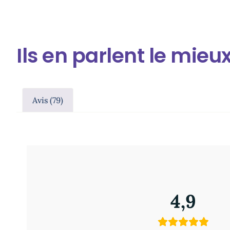
Ils en parlent le mieu
Avis (79)
79 avis pour
Huile essentielle de lavandin Super Bio 
4,9