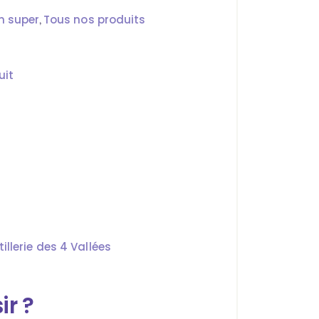
n super
Tous nos produits
,
uit
illerie des 4 Vallées
ir ?