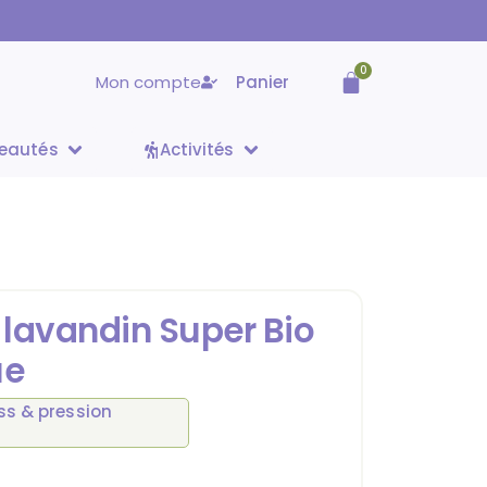
0
Mon compte
Panier
eautés
Activités
e lavandin Super Bio
ue
ss & pression