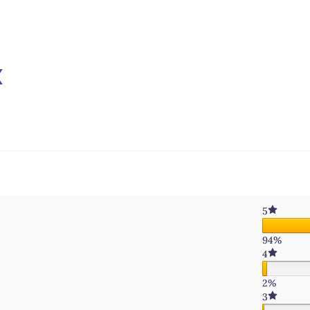
x
– Bouchon classique
5
94%
4
2%
3