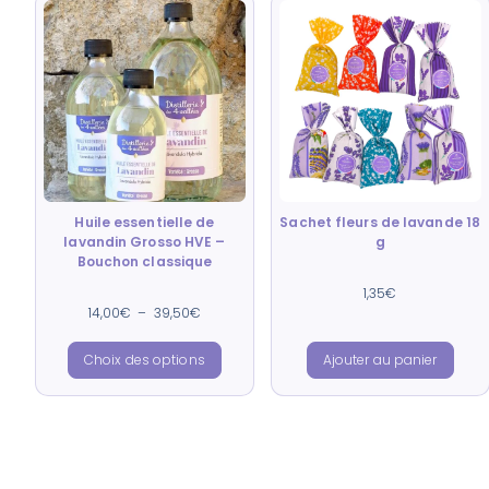
Huile essentielle de
Sachet fleurs de lavande 18
lavandin Grosso HVE –
g
Bouchon classique
Note
1,35
€
4.88
Note
14,00
€
–
39,50
€
sur 5
4.91
sur 5
Choix des options
Ajouter au panier