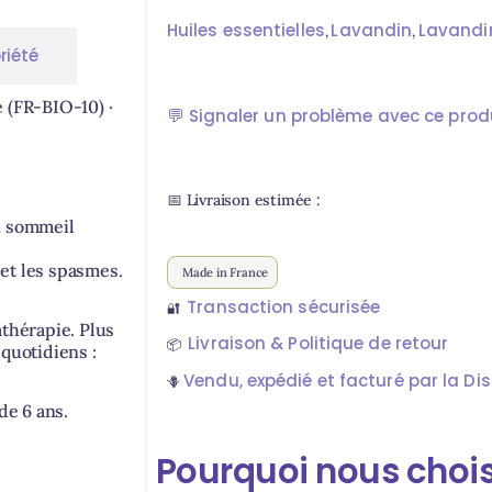
Huiles essentielles
Lavandin
Lavandi
,
,
riété
 (FR-BIO-10) ·
💬
Signaler un problème avec ce prod
📅 Livraison estimée :
un sommeil
et les spasmes.
Made in France
Transaction sécurisée
🔐
athérapie. Plus
Livraison & Politique de retour
📦
 quotidiens :
Vendu, expédié et facturé par la Dist
🪻
de 6 ans.
Pourquoi nous chois