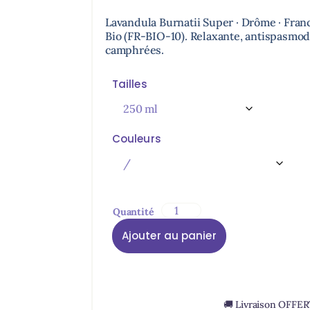
Noté
79
4.90
sur 5
Lavandula Burnatii Super · Drôme · Fran
basé sur
Bio (FR-BIO-10). Relaxante, antispasmod
notations
client
camphrées.
Tailles
Couleurs
Ajouter au panier
🚚 Livraison OFFE