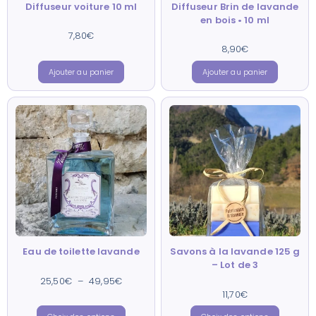
Diffuseur voiture 10 ml
Diffuseur Brin de lavande
en bois • 10 ml
7,80
Note
€
4.71
sur 5
8,90
Note
€
4.85
sur 5
Ajouter au panier
Ajouter au panier
Eau de toilette lavande
Savons à la lavande 125 g
– Lot de 3
25,50
€
Note
–
49,95
€
4.78
sur 5
11,70
Note
€
4.88
sur 5