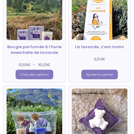
Bougie parfumée à l’huile
La lavande, c’est malin
essentielle de lavande
6,50
Note
€
4.79
sur 5
10,55
€
Note
–
16,00
€
4.56
sur 5
Choix des options
Ajouter au panier