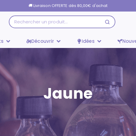
🚚 Livraison OFFERTE dès
80,00
€
d'achat
ts
Découvrir
Idées
Nouv
Jaune