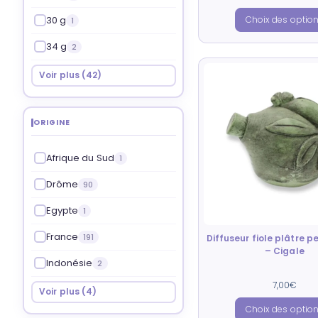
30 g
Choix des optio
1
34 g
2
Voir plus (42)
ORIGINE
Afrique du Sud
1
Drôme
90
Egypte
1
France
191
Diffuseur fiole plâtre pe
– Cigale
Indonésie
2
Note
7,00
€
5.00
Voir plus (4)
sur 5
Choix des optio