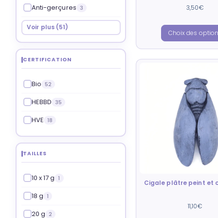
Note
Anti-gerçures
3,50
€
3
5.00
sur 5
Voir plus (51)
Choix des optio
CERTIFICATION
Bio
52
HEBBD
35
HVE
18
TAILLES
10 x 17 g
1
Cigale plâtre peint et 
18 g
1
Note
11,10
€
5.00
20 g
2
sur 5