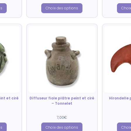
ns
Choix des options
Choix
int et ciré
Diffuseur fiole plâtre peint et ciré
Hirondelle 
– Tonnelet
Note
7,00
€
5.00
sur 5
ns
Choix des options
Choix