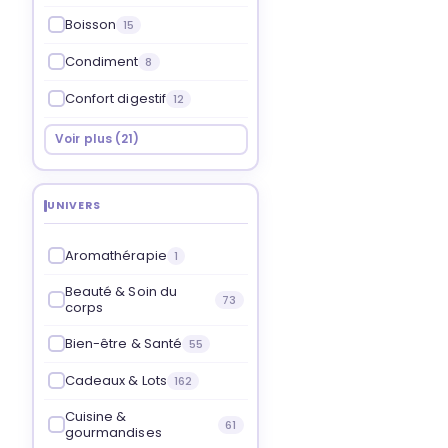
Boisson
15
Condiment
8
Confort digestif
12
Voir plus (21)
UNIVERS
Aromathérapie
1
Beauté & Soin du
73
corps
Bien-être & Santé
55
Cadeaux & Lots
162
Cuisine &
61
gourmandises