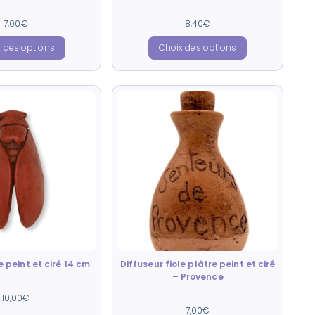
Note
Note
7,00
€
8,40
€
4.00
4.67
sur 5
sur 5
 des options
Choix des options
 peint et ciré 14 cm
Diffuseur fiole plâtre peint et ciré
– Provence
Note
10,00
€
5.00
Note
7,00
€
sur 5