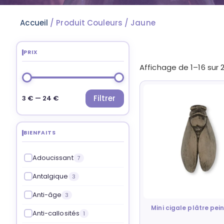
Accueil
/ Produit Couleurs / Jaune
PRIX
Affichage de 1–16 sur 
Filtrer
3 € — 24 €
BIENFAITS
Adoucissant
7
Antalgique
3
Anti-âge
3
Mini cigale plâtre pein
Anti-callosités
1