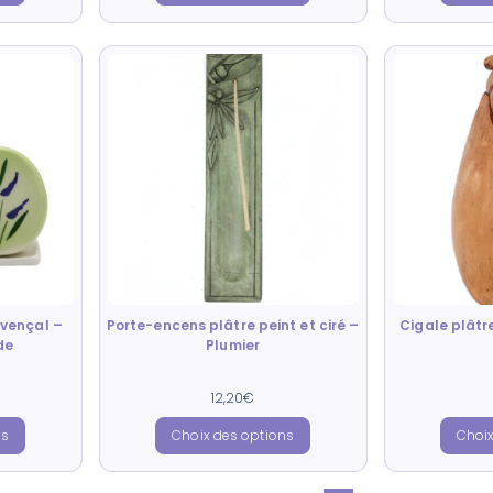
ovençal –
Porte-encens plâtre peint et ciré –
Cigale plâtre
de
Plumier
Note
12,20
€
5.00
sur 5
ns
Choix des options
Choix