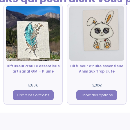
Diffuseur d’huile essentielle
Diffuseur d’huile essentielle
artisanal GM – Plume
Animaux Trop cute
Note
Note
17,80
€
13,30
€
5.00
5.00
sur 5
sur 5
Choix des options
Choix des options