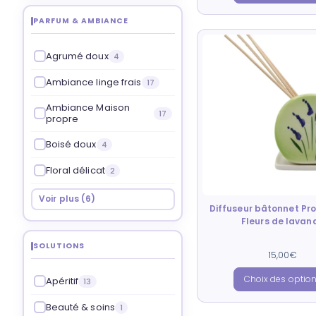
PARFUM & AMBIANCE
Agrumé doux
4
Ambiance linge frais
17
Ambiance Maison
17
propre
Boisé doux
4
Floral délicat
2
Voir plus (6)
Diffuseur bâtonnet Pr
Fleurs de lavan
SOLUTIONS
Note
15,00
€
5.00
sur 5
Choix des optio
Apéritif
13
Beauté & soins
1