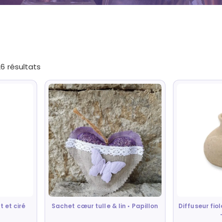
26 résultats
t et ciré
Sachet cœur tulle & lin • Papillon
Diffuseur fiol