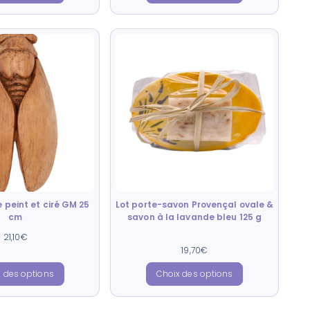
 peint et ciré GM 25
Lot porte-savon Provençal ovale &
cm
savon à la lavande bleu 125 g
21,10
€
Note
19,70
€
4.00
sur 5
 des options
Choix des options