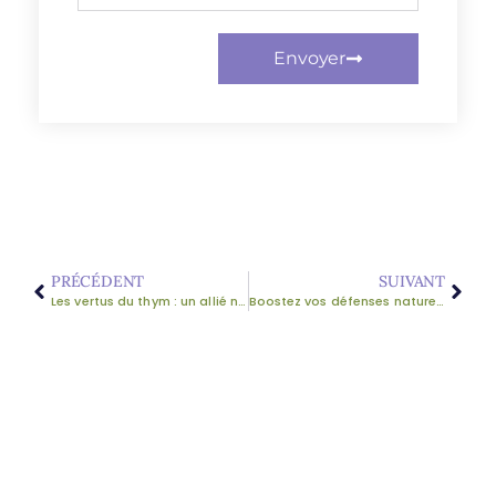
Envoyer
PRÉCÉDENT
SUIVANT
Les vertus du thym : un allié naturel pour renforcer vos défenses immunitaires
Boostez vos défenses naturelles cet hiver avec les huiles essentielles de thym et de laurier noble