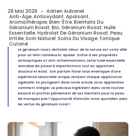
26 Mai 2026
Adrien Aubanel
Anti-Âge
Antioxydant
Apaisant
,
,
,
Aromathérapie
Bien-Être
Bienfaits Du
,
,
Géranium Rosat
Bio
Géranium Rosat
Huile
,
,
,
Essentielle
Hydrolat De Géranium Rosat
Peau
,
,
Irritée
Soin Naturel
Soins Du Visage
Tonique
,
,
,
Cutané
Le géranium rosat, véritable trésor de la nature, est votre allié
pour un teint lumineux et apaisé. Grâce à ses propriétés
antiseptiques et anti-inflammatoires, cette huile essentielle
revitalise les peaux à imperfections tout en apportant
douceur et éclat. Son parfum floral vous enveloppe d'une
expérience sensorielle unique, rendant chaque application
agréable. En plongeant dans notre article, vous apprendrez
comment intégrer ce précieux ingrédient dans votre routine
beauté et profiter pleinement de ses bienfaits pour la peau.
Ne manquez pas l'opportunité d'enrichir votre quotidien avec
les vertus du géranium rosat !