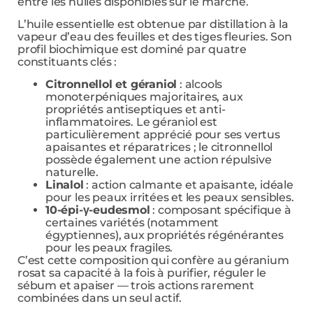
entre les huiles disponibles sur le marché.
L’huile essentielle est obtenue par distillation à la
vapeur d’eau des feuilles et des tiges fleuries. Son
profil biochimique est dominé par quatre
constituants clés :
Citronnellol et géraniol
: alcools
monoterpéniques majoritaires, aux
propriétés antiseptiques et anti-
inflammatoires. Le géraniol est
particulièrement apprécié pour ses vertus
apaisantes et réparatrices ; le citronnellol
possède également une action répulsive
naturelle.
Linalol
: action calmante et apaisante, idéale
pour les peaux irritées et les peaux sensibles.
10-épi-γ-eudesmol
: composant spécifique à
certaines variétés (notamment
égyptiennes), aux propriétés régénérantes
pour les peaux fragiles.
C’est cette composition qui confère au géranium
rosat sa capacité à la fois à purifier, réguler le
sébum et apaiser — trois actions rarement
combinées dans un seul actif.