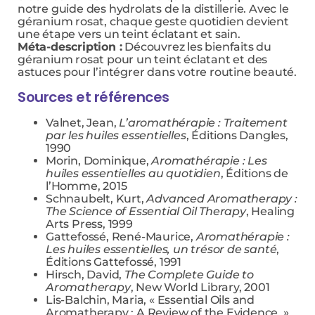
notre guide des hydrolats de la distillerie. Avec le
géranium rosat, chaque geste quotidien devient
une étape vers un teint éclatant et sain.
Méta-description :
Découvrez les bienfaits du
géranium rosat pour un teint éclatant et des
astuces pour l’intégrer dans votre routine beauté.
Sources et références
Valnet, Jean,
L’aromathérapie : Traitement
par les huiles essentielles
, Éditions Dangles,
1990
Morin, Dominique,
Aromathérapie : Les
huiles essentielles au quotidien
, Éditions de
l’Homme, 2015
Schnaubelt, Kurt,
Advanced Aromatherapy :
The Science of Essential Oil Therapy
, Healing
Arts Press, 1999
Gattefossé, René-Maurice,
Aromathérapie :
Les huiles essentielles, un trésor de santé
,
Éditions Gattefossé, 1991
Hirsch, David,
The Complete Guide to
Aromatherapy
, New World Library, 2001
Lis-Balchin, Maria, « Essential Oils and
Aromatherapy : A Review of the Evidence, »