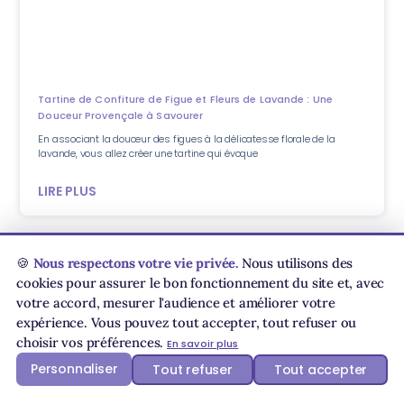
Tartine de Confiture de Figue et Fleurs de Lavande : Une
Douceur Provençale à Savourer
En associant la douceur des figues à la délicatesse florale de la
lavande, vous allez créer une tartine qui évoque
LIRE PLUS
🍪
Nous respectons votre vie privée.
Nous utilisons des
Inscrivez vous à notre newsletters
cookies pour assurer le bon fonctionnement du site et, avec
Pour ne jamais manquer les dernières nouveautés et bénéficier de
votre accord, mesurer l'audience et améliorer votre
promotions exclusives en avant-première, inscrivez-vous dès
expérience. Vous pouvez tout accepter, tout refuser ou
maintenant !
choisir vos préférences.
En savoir plus
Personnaliser
Tout refuser
Tout accepter