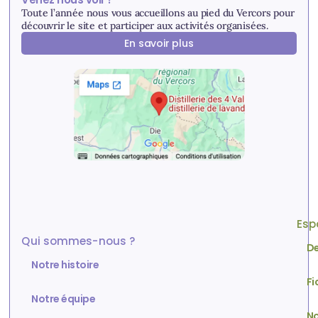
Toute l’année nous vous accueillons au pied du Vercors pour
découvrir le site et participer aux activités organisées.
En savoir plus
Esp
Qui sommes-nous ?
De
Notre histoire
Fi
Notre équipe
No