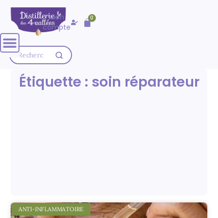
🚚 Livraison OFFERTE dès
80,00
€
Mon
0
d'achat
compte
Étiquette : soin réparateur
ANTI-INFLAMMATOIRE