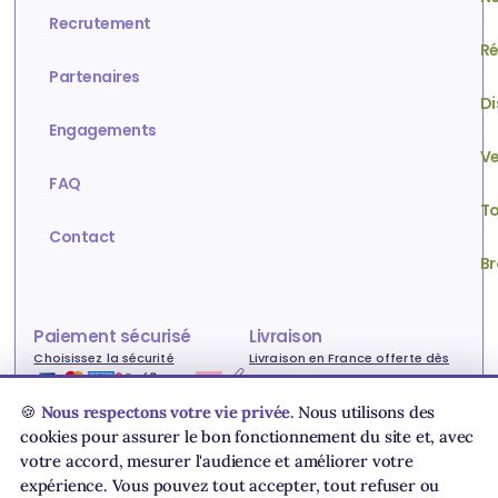
Recrutement
Ré
Partenaires
Di
Engagements
Ve
FAQ
To
Contact
Br
Paiement sécurisé
Livraison
Choisissez la sécurité
Livraison en France offerte dès
80€ !
🍪
Nous respectons votre vie privée.
Nous utilisons des
cookies pour assurer le bon fonctionnement du site et, avec
votre accord, mesurer l'audience et améliorer votre
Conditions générales de vente
Livraison & paiement
expérience. Vous pouvez tout accepter, tout refuser ou