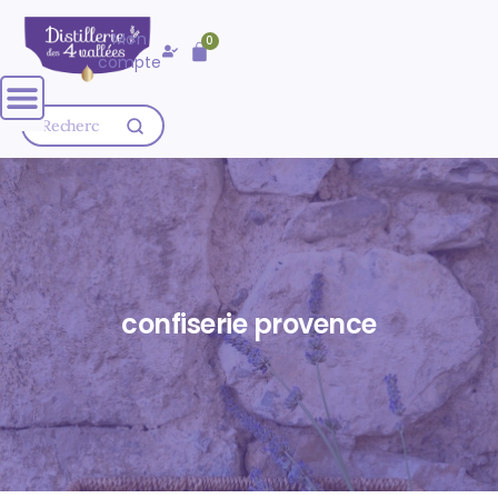
🚚 Livraison OFFERTE dès
80,00
€
Mon
0
d'achat
compte
confiserie provence