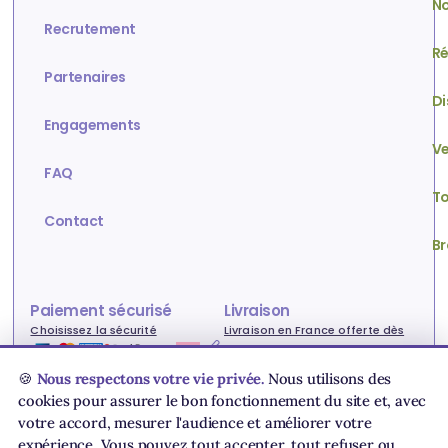
No
Recrutement
Ré
Partenaires
Di
Engagements
Ve
FAQ
To
Contact
Br
Paiement sécurisé
Livraison
Choisissez la sécurité
Livraison en France offerte dès
80€ !
🍪
Nous respectons votre vie privée.
Nous utilisons des
cookies pour assurer le bon fonctionnement du site et, avec
votre accord, mesurer l'audience et améliorer votre
Conditions générales de vente
Livraison & paiement
expérience. Vous pouvez tout accepter, tout refuser ou