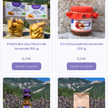
Palets Bio aux fleurs de
Confiture pêche lavande
lavande 150 g
220 g
8,30
Note
€
6,20
Note
€
4.84
4.75
sur 5
sur 5
Ajouter au panier
Ajouter au panier