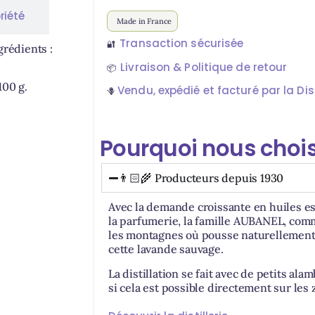
riété
Made in France
Transaction sécurisée
🔐
grédients :
Livraison & Politique de retour
📦
100 g.
Vendu, expédié et facturé par la Dist
🪻
Pourquoi nous chois
👨🏻‍🌾 Producteurs depuis 1930
Avec la demande croissante en huiles es
la parfumerie, la famille AUBANEL, comm
les montagnes où pousse naturellement l
cette lavande sauvage.
La distillation se fait avec de petits alam
si cela est possible directement sur les 