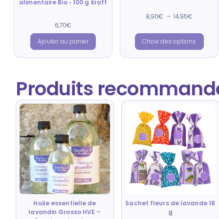
alimentaire Bio • 100 g kraft
Note
8,90
€
–
14,95
€
4.79
Note
6,70
€
sur 5
4.88
sur 5
Ajouter au panier
Choix des options
Produits recommandé
Huile essentielle de
Sachet fleurs de lavande 18
lavandin Grosso HVE –
g