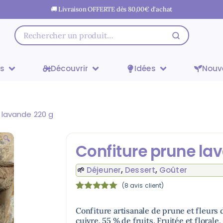
🚚 Livraison OFFERTE dès
80,00
€
d'achat
ts
Découvrir
Idées
Nouv
 lavande 220 g
🔍
Confiture prune la
🌱
Déjeuner
,
Dessert
,
Goûter
(
8
avis client)
Noté
8
5.00
sur 5
Confiture artisanale de prune et fleurs 
basé sur
cuivre. 55 % de fruits. Fruitée et florale
notations