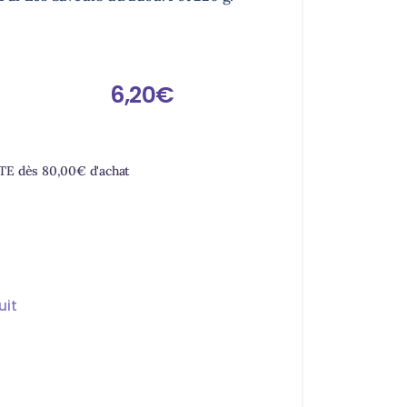
6,20
€
RTE dès
80,00
€
d'achat
uit