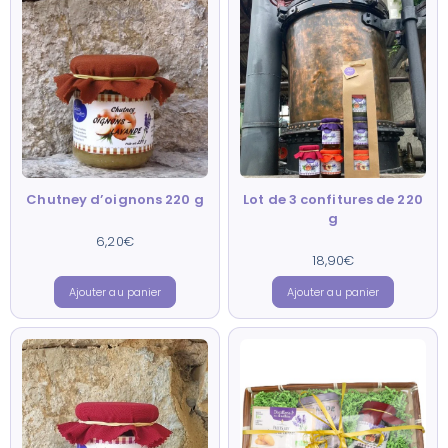
Chutney d’oignons 220 g
Lot de 3 confitures de 220
g
6,20
Note
€
5.00
sur 5
18,90
Note
€
4.90
sur 5
Ajouter au panier
Ajouter au panier