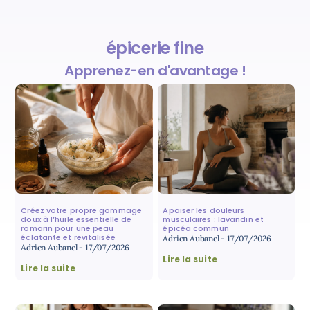
épicerie fine
Apprenez-en d'avantage !
Créez votre propre gommage
Apaiser les douleurs
doux à l’huile essentielle de
musculaires : lavandin et
romarin pour une peau
épicéa commun
éclatante et revitalisée
Adrien Aubanel
17/07/2026
Adrien Aubanel
17/07/2026
Lire la suite
Lire la suite