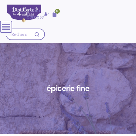
🚚 Livraison OFFERTE dès
80,00
€
Mon
0
d'achat
compte
épicerie fine