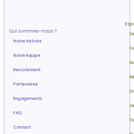
Esp
Qui sommes-nous ?
De
Notre histoire
Fi
Notre équipe
No
Recrutement
Ré
Partenaires
Di
Engagements
Ve
FAQ
To
Contact