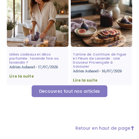
Idées cadeaux et déco
Tartine de Confiture de Figue
parfumée : lavande fine ou
et Fleurs de Lavande : Une
lavandin ?
Douceur Provençale à
Savourer
Adrien Aubanel
17/07/2026
Adrien Aubanel
16/07/2026
Lire la suite
Lire la suite
Decouvrez tout nos articles
Retour en haut de page